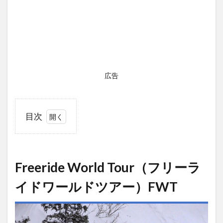
広告
目次
1
Freeride
World
Freeride World Tour（フリーラ
Tour（フ
リーライ
イドワールドツアー）FWT
ドワール
ドツア
ー）