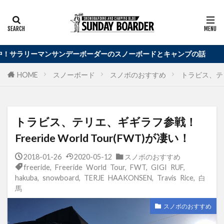
ダーのスノーボードとキャンプの話
HOME
スノーボード
スノボのおすすめ
トラビス、テリエ
トラビス、テリエ、ギギラフ参戦！
Freeride World Tour(FWT)が凄い！
2018-01-26
2020-05-12
スノボのおすすめ
freeride
,
Freeride World Tour
,
FWT
,
GIGI RUF
,
hakuba
,
snowboard
,
TERJE HAAKONSEN
,
Travis Rice
,
白
馬
スノボのおすすめ