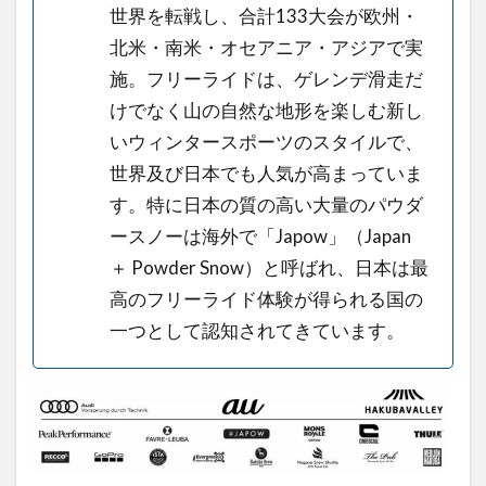
世界を転戦し、合計133大会が欧州・
ジュ
北米・南米・オセアニア・アジアで実
ール
施。フリーライドは、ゲレンデ滑走だ
を簡
けでなく山の自然な地形を楽しむ新し
単に
おさ
いウィンタースポーツのスタイルで、
らい
世界及び日本でも人気が高まっていま
す。特に日本の質の高い大量のパウダ
2.2
ースノーは海外で「Japow」（Japan
DAY
１／
＋ Powder Snow）と呼ばれ、日本は最
2018
高のフリーライド体験が得られる国の
年1月
一つとして認知されてきています。
19日
（金）
2.3
DAY
２／