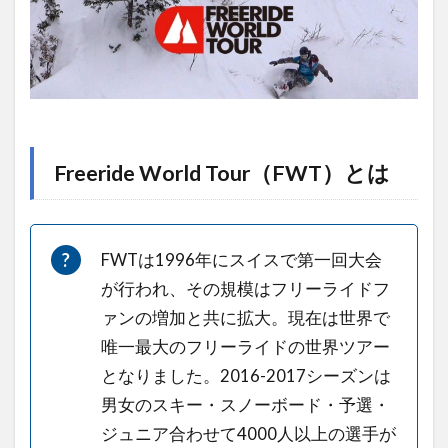
FWT
1.1
Freeride
World
Tour（FWT）
とは
Freeride World Tour（FWT）とは
2
Freeride
World
FWTは1996年にスイスで第一回大会
Tourに
が行われ、その規模はフリーライドフ
行って
ァンの増加と共に拡大。現在は世界で
きたよ
唯一最大のフリーライドの世界ツアー
2.1
となりました。2016-2017シーズンは
主な
男女のスキー・スノーボード・予選・
大会
ジュニア合わせて4000人以上の選手が
スケ