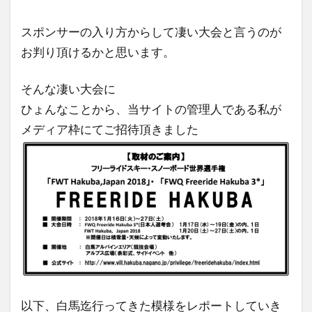
2018
年1月
スポンサーの入り方からして凄い大会と言うのが
20日
お判り頂けるかと思います。
（土）
そんな凄い大会に
2.3.1
ひょんなことから、当サイトの管理人である私が
最後に
メディア枠にてご招待頂きました
以下、白馬迄行ってきた模様をレポートしていき