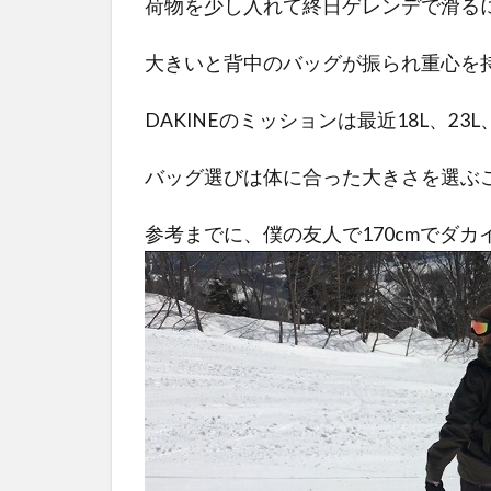
荷物を少し入れて終日ゲレンデで滑る
荷物少
な目の
大きいと背中のバッグが振られ重心を
人
DAKINEのミッションは最近18L、23
1.4.2
フィル
バッグ選びは体に合った大きさを選ぶ
マーや
カメラ
参考までに、僕の友人で170cmでダカイ
などの
機材が
多い人
1.4.3
スキー
場内で
のみ滑
る人