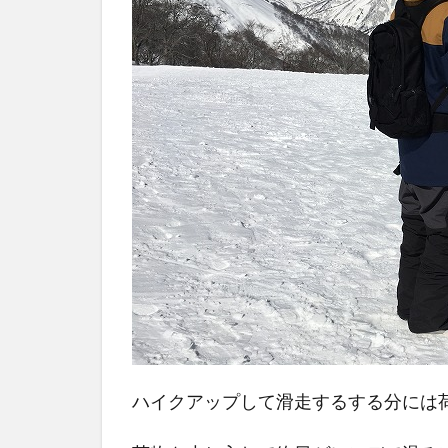
感
1.4
スタ
イル
別、
おす
すめ
のバ
ッグ
を紹
介し
ます
1.4.1
荷物は
ハイクアップして滑走するする分には
財布等
のみの