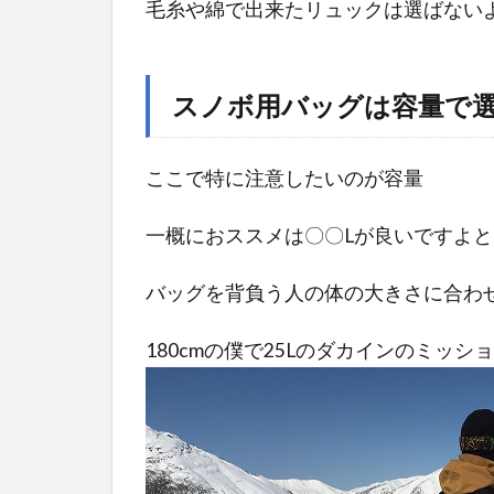
毛糸や綿で出来たリュックは選ばない
方が
いい
の？
スノボ用バッグは容量で
1.2
スノ
ここで特に注意したいのが容量
ボ用
バッ
一概におススメは〇〇Lが良いですよ
グは
容量
バッグを背負う人の体の大きさに合わ
で選
ぶ！
180cmの僕で25Lのダカインのミッ
1.3
滑っ
てる
時の
着用