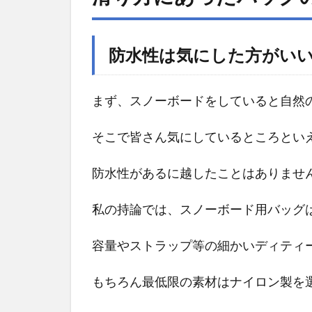
方
に
あ
防水性は気にした方がい
っ
た
バ
まず、スノーボードをしていると自然
ッ
グ
そこで皆さん気にしているところとい
の
選
防水性があるに越したことはありませ
び
方
私の持論では、スノーボード用バッグ
1.1
容量やストラップ等の細かいディティ
防水
性は
もちろん最低限の素材はナイロン製を
気に
した