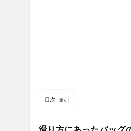
目次
1
滑
り
滑り方にあったバッグ